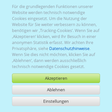
VW_992:
Für die grundlegenden Funktionen unserer
Baureihe T7
,
aktuell (seit 2024)
,
1
,
Heckklappe
,
Verglasung Links
Website werden technisch notwendige
verblecht
, Rechts
verblecht
, Heck
Cookies eingesetzt. Um die Nutzung der
verglast
Website für Sie weiter verbessern zu können,
benötigen wir ‚Tracking-Cookies‘. Wenn Sie auf
‚Akzeptieren‘ klicken, wird Ihr Besuch in einer
anonymen Statistik erfasst. Wir achten Ihre
Privatsphäre, siehe
Datenschutzhinweise
.
Wenn Sie dies nicht möchten, klicken Sie auf
‚Ablehnen‘, dann werden ausschließlich
technisch notwendige Cookies gesetzt.
Akzeptieren
Ablehnen
kaufen
Einstellungen
1 Treffer teilen
Nutzung gemäß der AGB,
www.ccvision.de