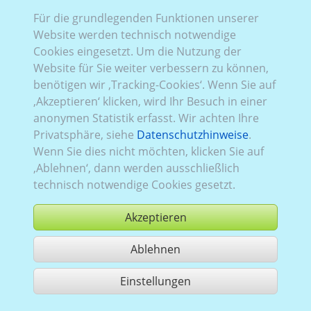
Für die grundlegenden Funktionen unserer
VW_707:
Baureihe T6.1
,
2019–2024
,
1
,
Heckklappe
,
Website werden technisch notwendige
Verglasung Links
teilverglast
, Rechts
teilverglast
, Heck
Cookies eingesetzt. Um die Nutzung der
verglast
Website für Sie weiter verbessern zu können,
benötigen wir ‚Tracking-Cookies‘. Wenn Sie auf
‚Akzeptieren‘ klicken, wird Ihr Besuch in einer
anonymen Statistik erfasst. Wir achten Ihre
Privatsphäre, siehe
Datenschutzhinweise
.
Wenn Sie dies nicht möchten, klicken Sie auf
‚Ablehnen‘, dann werden ausschließlich
technisch notwendige Cookies gesetzt.
Akzeptieren
Ablehnen
kaufen
Einstellungen
1 Treffer teilen
Nutzung gemäß der AGB,
www.ccvision.de