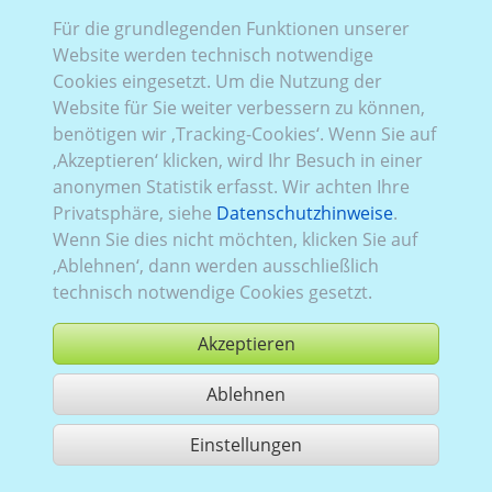
VW_969:
Für die grundlegenden Funktionen unserer
Baureihe T7
,
aktuell (seit 2024)
,
2
,
Heckklappe
,
Verglasung Links
Website werden technisch notwendige
verblecht
, Rechts
verblecht
, Heck
Cookies eingesetzt. Um die Nutzung der
verblecht
Website für Sie weiter verbessern zu können,
benötigen wir ‚Tracking-Cookies‘. Wenn Sie auf
‚Akzeptieren‘ klicken, wird Ihr Besuch in einer
anonymen Statistik erfasst. Wir achten Ihre
Privatsphäre, siehe
Datenschutzhinweise
.
Wenn Sie dies nicht möchten, klicken Sie auf
‚Ablehnen‘, dann werden ausschließlich
technisch notwendige Cookies gesetzt.
Akzeptieren
Ablehnen
kaufen
Einstellungen
1 Treffer teilen
Nutzung gemäß der AGB,
www.ccvision.de