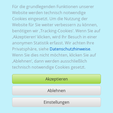
Für die grundlegenden Funktionen unserer
VW_693 (2D/
3D
):
Baureihe T6.1
,
2019–2024
,
1
,
Website werden technisch notwendige
Heckflügeltüren
, Verglasung Links
verblecht
, Rechts
Cookies eingesetzt. Um die Nutzung der
verblecht
, Heck
verglast
Website für Sie weiter verbessern zu können,
benötigen wir ‚Tracking-Cookies‘. Wenn Sie auf
‚Akzeptieren‘ klicken, wird Ihr Besuch in einer
anonymen Statistik erfasst. Wir achten Ihre
Privatsphäre, siehe
Datenschutzhinweise
.
Wenn Sie dies nicht möchten, klicken Sie auf
‚Ablehnen‘, dann werden ausschließlich
technisch notwendige Cookies gesetzt.
Akzeptieren
Ablehnen
kaufen
Einstellungen
1 Treffer teilen
Nutzung gemäß der AGB,
www.ccvision.de