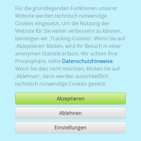
Für die grundlegenden Funktionen unserer
Website werden technisch notwendige
VW_818:
Baureihe T6
,
2015–2019
,
2
,
Heckflügeltüren
,
Cookies eingesetzt. Um die Nutzung der
Verglasung Links
verblecht
, Rechts
teilverglast
, Heck
Website für Sie weiter verbessern zu können,
verblecht
benötigen wir ‚Tracking-Cookies‘. Wenn Sie auf
‚Akzeptieren‘ klicken, wird Ihr Besuch in einer
anonymen Statistik erfasst. Wir achten Ihre
Privatsphäre, siehe
Datenschutzhinweise
.
Wenn Sie dies nicht möchten, klicken Sie auf
‚Ablehnen‘, dann werden ausschließlich
technisch notwendige Cookies gesetzt.
Akzeptieren
Ablehnen
kaufen
Einstellungen
1 Treffer teilen
Nutzung gemäß der AGB,
www.ccvision.de