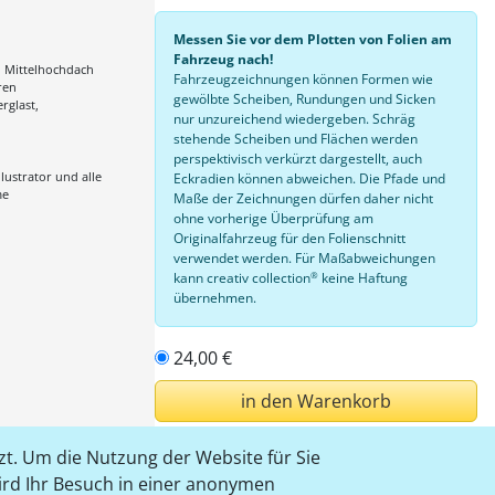
Messen Sie vor dem Plotten von Folien am
Fahrzeug nach!
, Mittelhochdach
Fahrzeugzeichnungen können Formen wie
ren
gewölbte Scheiben, Rundungen und Sicken
erglast,
nur unzureichend wiedergeben. Schräg
stehende Scheiben und Flächen werden
perspektivisch verkürzt dargestellt, auch
lustrator und alle
Eckradien können abweichen. Die Pfade und
me
Maße der Zeichnungen dürfen daher nicht
ohne vorherige Überprüfung am
Originalfahrzeug für den Folienschnitt
verwendet werden. Für Maßabweichungen
®
kann creativ collection
keine Haftung
übernehmen.
24,00 €
in den Warenkorb
t. Um die Nutzung der Website für Sie
einloggen
wird Ihr Besuch in einer anonymen