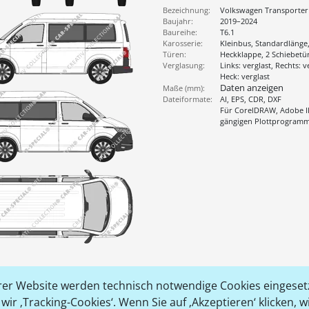
Bezeichnung:
Volkswagen Transporter
Baujahr:
2019–2024
Baureihe:
T6.1
Karosserie:
Kleinbus, Standardlänge
Türen:
Heckklappe, 2 Schiebetü
Verglasung:
Links: verglast, Rechts: v
Heck: verglast
Daten anzeigen
Maße (mm):
Dateiformate:
AI, EPS, CDR, DXF
Für CorelDRAW, Adobe Il
gängigen Plottprogram
er Website werden technisch notwendige Cookies eingesetz
ir ‚Tracking-Cookies‘. Wenn Sie auf ‚Akzeptieren‘ klicken, 