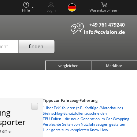
Hilfe
Login
Warenkorb (
)
+49 761 479240
info@ccvision.de
finden!
ucht …
vergleichen
Merkliste
Tipps zur Fahrzeug-Folierung
"Über Eck" folieren (z.B. Kotflügel/Motorhaube)
ung
Steinschlag-Schutzfolien zuschneiden
TPU-Folien – die neue Generation im Car Wrapping
sporter
Verblechte Seiten von Nutzfahrzeugen gestalten
Hier gehts zum kompletten Know-How
R öffnen