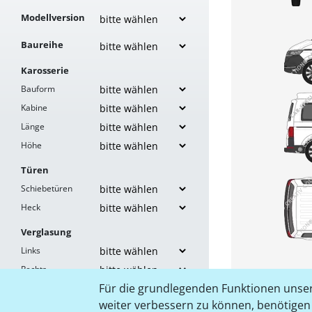
Modellversion
Baureihe
Karosserie
Bauform
Kabine
Länge
Höhe
Türen
Schiebetüren
Heck
Verglasung
Links
Rechts
Für die grundlegenden Funktionen unser
Heck
weiter verbessern zu können, benötigen w