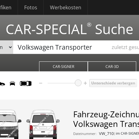
fiken
Fotos
Werbekosten
CAR-SPECIAL
Suche
®
zuletzt ges
CAR-SIGNER
CAR-3D
Unterschiede
verbergen
Fahrzeug-Zeichn
Volkswagen Tran
VW_710
im CAR-SIGNE
Dateinummer: