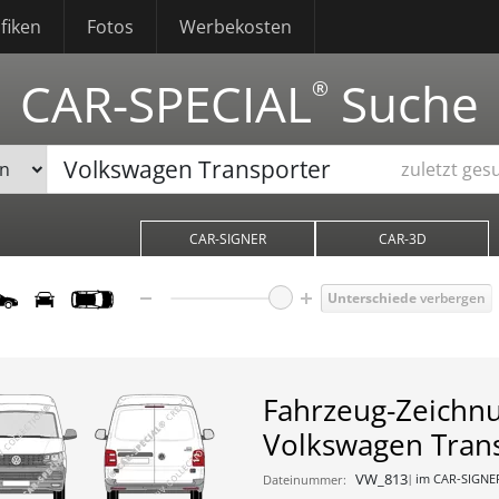
fiken
Fotos
Werbekosten
CAR-SPECIAL
Suche
®
zuletzt ges
CAR-SIGNER
CAR-3D
Unterschiede
verbergen
Fahrzeug-Zeichn
Volkswagen Tran
VW_813
im CAR-SIGNE
Dateinummer: