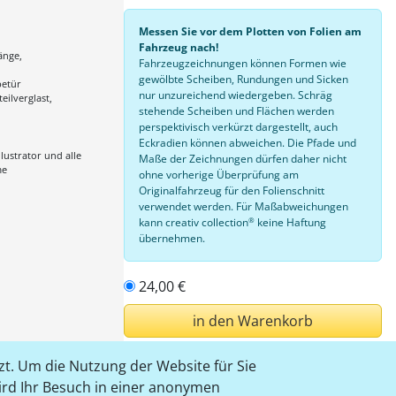
Messen Sie vor dem Plotten von Folien am
Fahrzeug nach!
änge,
Fahrzeugzeichnungen können Formen wie
gewölbte Scheiben, Rundungen und Sicken
betür
nur unzureichend wiedergeben. Schräg
teilverglast,
stehende Scheiben und Flächen werden
perspektivisch verkürzt dargestellt, auch
Eckradien können abweichen. Die Pfade und
lustrator und alle
Maße der Zeichnungen dürfen daher nicht
me
ohne vorherige Überprüfung am
Originalfahrzeug für den Folienschnitt
verwendet werden. Für Maßabweichungen
®
kann creativ collection
keine Haftung
übernehmen.
24,00 €
in den Warenkorb
t. Um die Nutzung der Website für Sie
einloggen
wird Ihr Besuch in einer anonymen