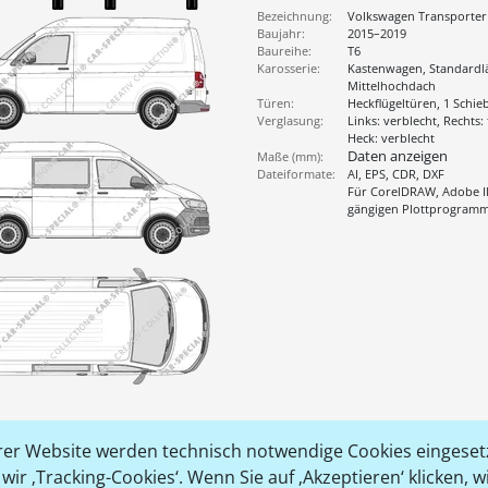
Bezeichnung:
Volkswagen Transporter
Baujahr:
2015–2019
Baureihe:
T6
Karosserie:
Kastenwagen, Standardl
Mittelhochdach
Türen:
Heckflügeltüren, 1 Schie
Verglasung:
Links: verblecht, Rechts: 
Heck: verblecht
Daten anzeigen
Maße (mm):
Dateiformate:
AI, EPS, CDR, DXF
Für CorelDRAW, Adobe Il
gängigen Plottprogram
er Website werden technisch notwendige Cookies eingesetz
ir ‚Tracking-Cookies‘. Wenn Sie auf ‚Akzeptieren‘ klicken, 