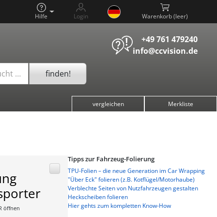
Hilfe
Login
Warenkorb (
)
+49 761 479240
info@ccvision.de
finden!
ucht …
vergleichen
Merkliste
Tipps zur Fahrzeug-Folierung
TPU-Folien – die neue Generation im Car Wrapping
ung
"Über Eck" folieren (z.B. Kotflügel/Motorhaube)
Verblechte Seiten von Nutzfahrzeugen gestalten
sporter
Heckscheiben folieren
Hier gehts zum kompletten Know-How
R öffnen