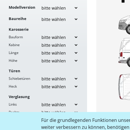
Modellversion
Baureihe
Karosserie
Bauform
Kabine
Länge
Höhe
Türen
Schiebetüren
Heck
Verglasung
Links
Rechts
Für die grundlegenden Funktionen unser
Heck
weiter verbessern zu können, benötigen w