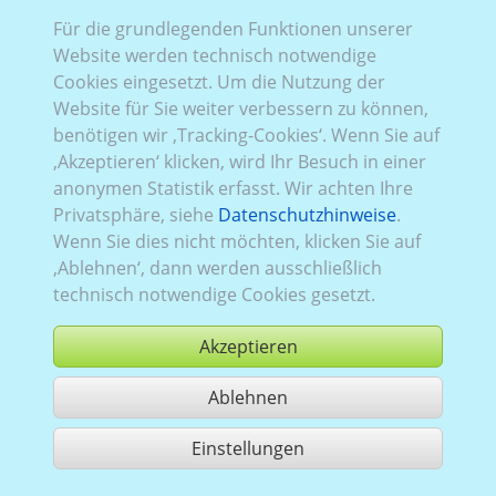
Für die grundlegenden Funktionen unserer
VW_311:
Baureihe T5, Facelift
,
2009–2015
Website werden technisch notwendige
Cookies eingesetzt. Um die Nutzung der
Website für Sie weiter verbessern zu können,
benötigen wir ‚Tracking-Cookies‘. Wenn Sie auf
‚Akzeptieren‘ klicken, wird Ihr Besuch in einer
anonymen Statistik erfasst. Wir achten Ihre
Privatsphäre, siehe
Datenschutzhinweise
.
Wenn Sie dies nicht möchten, klicken Sie auf
‚Ablehnen‘, dann werden ausschließlich
technisch notwendige Cookies gesetzt.
Akzeptieren
Ablehnen
kaufen
Einstellungen
1 Treffer teilen
Nutzung gemäß der AGB,
www.ccvision.de