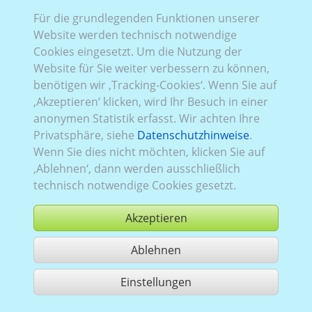
Für die grundlegenden Funktionen unserer
VW_724:
Baureihe T6.1
,
2019–2024
,
2
,
Heckklappe
,
Website werden technisch notwendige
Verglasung Links
verblecht
, Rechts
verblecht
, Heck
Cookies eingesetzt. Um die Nutzung der
verglast
Website für Sie weiter verbessern zu können,
benötigen wir ‚Tracking-Cookies‘. Wenn Sie auf
‚Akzeptieren‘ klicken, wird Ihr Besuch in einer
anonymen Statistik erfasst. Wir achten Ihre
Privatsphäre, siehe
Datenschutzhinweise
.
Wenn Sie dies nicht möchten, klicken Sie auf
‚Ablehnen‘, dann werden ausschließlich
technisch notwendige Cookies gesetzt.
Akzeptieren
Ablehnen
kaufen
Einstellungen
1 Treffer teilen
Nutzung gemäß der AGB,
www.ccvision.de