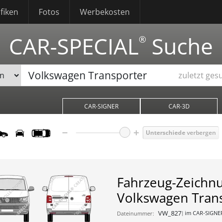
fiken
Fotos
Werbekosten
CAR-SPECIAL
Suche
®
zuletzt ges
CAR-SIGNER
CAR-3D
Unterschiede
verbergen
Fahrzeug-Zeichn
Volkswagen Tran
VW_827
im CAR-SIGNE
Dateinummer: