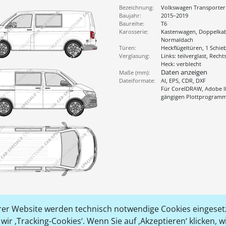
Bezeichnung:
Volkswagen Transporter
Baujahr:
2015–2019
Baureihe:
T6
Karosserie:
Kastenwagen, Doppelkab
Normaldach
Türen:
Heckflügeltüren, 1 Schie
Verglasung:
Links: teilverglast, Rechts
Heck: verblecht
Daten anzeigen
Maße (mm):
Dateiformate:
AI, EPS, CDR, DXF
Für CorelDRAW, Adobe Il
gängigen Plottprogram
er Website werden technisch notwendige Cookies eingesetz
ir ‚Tracking-Cookies‘. Wenn Sie auf ‚Akzeptieren‘ klicken, 