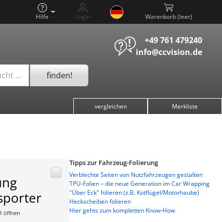
Hilfe
Login
Warenkorb (
)
+49 761 479240
info@ccvision.de
finden!
ucht …
vergleichen
Merkliste
Tipps zur Fahrzeug-Folierung
Verblechte Seiten von Nutzfahrzeugen gestalten
ung
TPU-Folien – die neue Generation im Car Wrapping
"Über Eck" folieren (z.B. Kotflügel/Motorhaube)
sporter
Heckscheiben folieren
Hier gehts zum kompletten Know-How
R öffnen