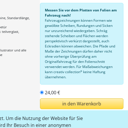
Messen Sie vor dem Plotten von Folien am
Fahrzeug nach!
ine, Standardlänge,
Fahrzeugzeichnungen können Formen wie
gewölbte Scheiben, Rundungen und Sicken
betür
nur unzureichend wiedergeben. Schräg
: teilverglast,
stehende Scheiben und Flächen werden
perspektivisch verkürzt dargestellt, auch
Eckradien können abweichen. Die Pfade und
lustrator und alle
Maße der Zeichnungen dürfen daher nicht
me
ohne vorherige Überprüfung am
Originalfahrzeug für den Folienschnitt
verwendet werden. Für Maßabweichungen
®
kann creativ collection
keine Haftung
übernehmen.
24,00 €
in den Warenkorb
t. Um die Nutzung der Website für Sie
einloggen
wird Ihr Besuch in einer anonymen