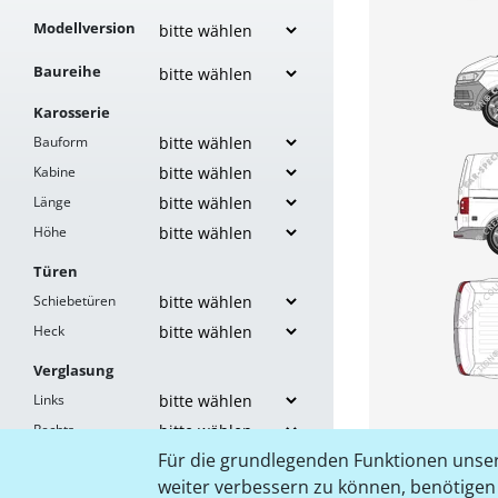
Modellversion
Baureihe
Karosserie
Bauform
Kabine
Länge
Höhe
Türen
Schiebetüren
Heck
Verglasung
Links
Rechts
Für die grundlegenden Funktionen unser
Heck
weiter verbessern zu können, benötigen w