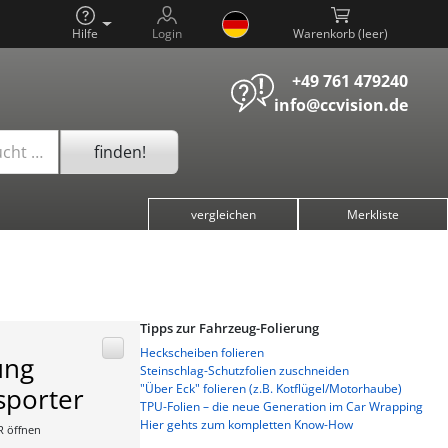
Hilfe
Login
Warenkorb (
)
+49 761 479240
info@ccvision.de
finden!
ucht …
vergleichen
Merkliste
Tipps zur Fahrzeug-Folierung
Heckscheiben folieren
ung
Steinschlag-Schutzfolien zuschneiden
"Über Eck" folieren (z.B. Kotflügel/Motorhaube)
sporter
TPU-Folien – die neue Generation im Car Wrapping
Hier gehts zum kompletten Know-How
R öffnen