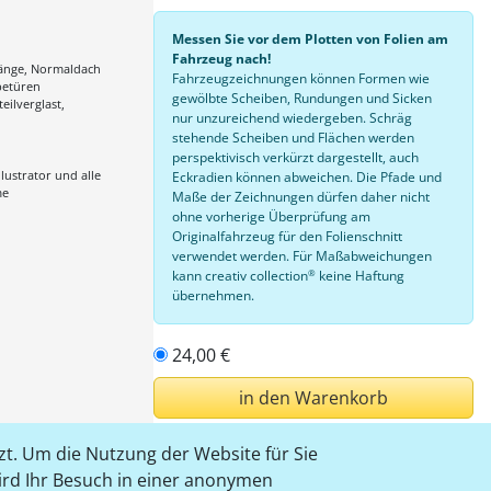
Messen Sie vor dem Plotten von Folien am
Fahrzeug nach!
änge, Normaldach
Fahrzeugzeichnungen können Formen wie
betüren
gewölbte Scheiben, Rundungen und Sicken
teilverglast,
nur unzureichend wiedergeben. Schräg
stehende Scheiben und Flächen werden
perspektivisch verkürzt dargestellt, auch
lustrator und alle
Eckradien können abweichen. Die Pfade und
me
Maße der Zeichnungen dürfen daher nicht
ohne vorherige Überprüfung am
Originalfahrzeug für den Folienschnitt
verwendet werden. Für Maßabweichungen
®
kann creativ collection
keine Haftung
übernehmen.
24,00 €
in den Warenkorb
t. Um die Nutzung der Website für Sie
einloggen
wird Ihr Besuch in einer anonymen