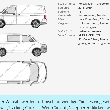
Bezeichnung:
Volkswagen Transporter
Baujahr:
2015–2019
Baureihe:
T6
Karosserie:
Kastenwagen, Standardl
Türen:
Heckflügeltüren, 2 Schie
Verglasung:
Links: verblecht, Rechts: 
Heck: verglast
Daten anzeigen
Maße (mm):
Dateiformate:
AI, EPS, CDR, DXF
Für CorelDRAW, Adobe Il
gängigen Plottprogram
er Website werden technisch notwendige Cookies eingesetz
ir ‚Tracking-Cookies‘. Wenn Sie auf ‚Akzeptieren‘ klicken, 