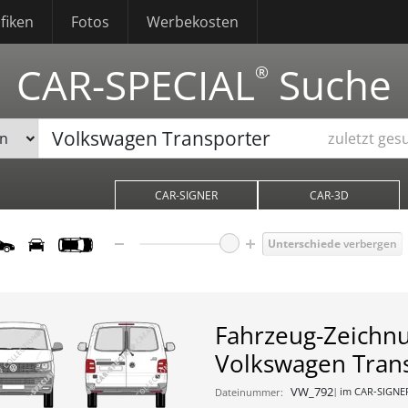
fiken
Fotos
Werbekosten
CAR-SPECIAL
Suche
®
zuletzt ges
CAR-SIGNER
CAR-3D
Unterschiede
verbergen
Fahrzeug-Zeichn
Volkswagen Tran
VW_792
im CAR-SIGNE
Dateinummer: