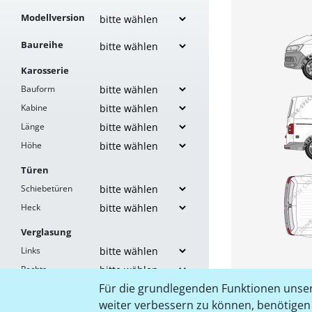
Modellversion
Baureihe
Karosserie
Bauform
Kabine
Länge
Höhe
Türen
Schiebetüren
Heck
Verglasung
Links
Rechts
Für die grundlegenden Funktionen unser
Heck
weiter verbessern zu können, benötigen w