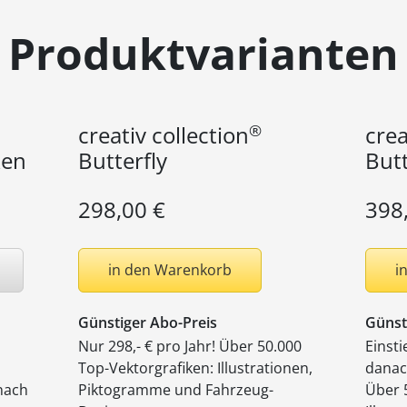
Produktvarianten
®
creativ collection
crea
ken
Butterfly
Butt
298,00 €
398
in den Warenkorb
i
Günstiger Abo-Preis
Günst
Nur 298,- € pro Jahr! Über 50.000
Einsti
Top-Vektorgrafiken: Illustrationen,
danach
 nach
Piktogramme und Fahrzeug-
Über 