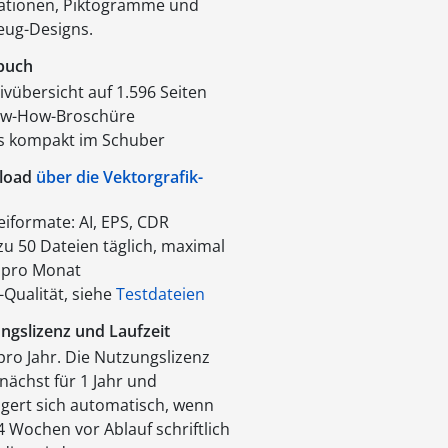
trationen, Piktogramme und
eug-Designs.
buch
ivübersicht auf 1.596 Seiten
w-How-Broschüre
es kompakt im Schuber
load
über die Vektorgrafik-
eiformate: AI, EPS, CDR
zu 50 Dateien täglich, maximal
 pro Monat
-Qualität, siehe
Testdateien
ngslizenz und Laufzeit
pro Jahr. Die Nutzungslizenz
unächst für 1 Jahr und
ngert sich automatisch, wenn
4 Wochen vor Ablauf schriftlich