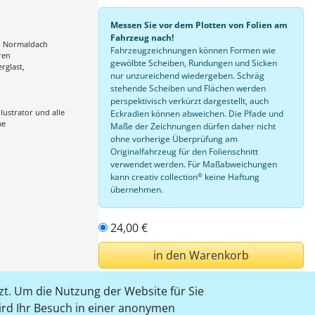
Messen Sie vor dem Plotten von Folien am
Fahrzeug nach!
e, Normaldach
Fahrzeugzeichnungen können Formen wie
ren
gewölbte Scheiben, Rundungen und Sicken
erglast,
nur unzureichend wiedergeben. Schräg
stehende Scheiben und Flächen werden
perspektivisch verkürzt dargestellt, auch
lustrator und alle
Eckradien können abweichen. Die Pfade und
me
Maße der Zeichnungen dürfen daher nicht
ohne vorherige Überprüfung am
Originalfahrzeug für den Folienschnitt
verwendet werden. Für Maßabweichungen
®
kann creativ collection
keine Haftung
übernehmen.
24,00 €
in den Warenkorb
t. Um die Nutzung der Website für Sie
einloggen
wird Ihr Besuch in einer anonymen