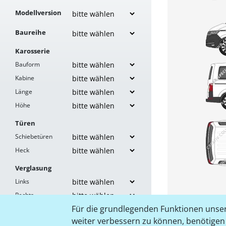
Modellversion
Baureihe
Karosserie
Bauform
Kabine
Länge
Höhe
Türen
Schiebetüren
Heck
Verglasung
Links
Rechts
Für die grundlegenden Funktionen unser
Heck
weiter verbessern zu können, benötigen w