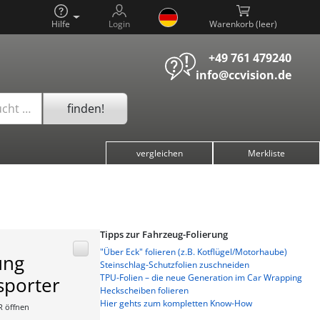
Hilfe
Login
Warenkorb (
)
+49 761 479240
info@ccvision.de
finden!
ucht …
vergleichen
Merkliste
Tipps zur Fahrzeug-Folierung
"Über Eck" folieren (z.B. Kotflügel/Motorhaube)
ung
Steinschlag-Schutzfolien zuschneiden
TPU-Folien – die neue Generation im Car Wrapping
sporter
Heckscheiben folieren
Hier gehts zum kompletten Know-How
R öffnen