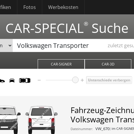
fiken
Fotos
Werbekosten
CAR-SPECIAL
Suche
®
zuletzt ges
CAR-SIGNER
CAR-3D
Unterschiede
verbergen
Fahrzeug-Zeichn
Volkswagen Tran
VW_670
im CAR-SIGNE
Dateinummer: