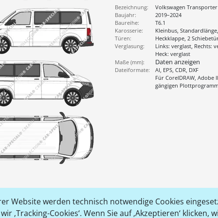
Bezeichnung:
Volkswagen Transporter
Baujahr:
2019–2024
Baureihe:
T6.1
Karosserie:
Kleinbus, Standardläng
Türen:
Heckklappe, 2 Schiebetü
Verglasung:
Links: verglast, Rechts: v
Heck: verglast
Daten anzeigen
Maße (mm):
Dateiformate:
AI, EPS, CDR, DXF
Für CorelDRAW, Adobe Il
gängigen Plottprogram
er Website werden technisch notwendige Cookies eingesetz
ir ‚Tracking-Cookies‘. Wenn Sie auf ‚Akzeptieren‘ klicken, 