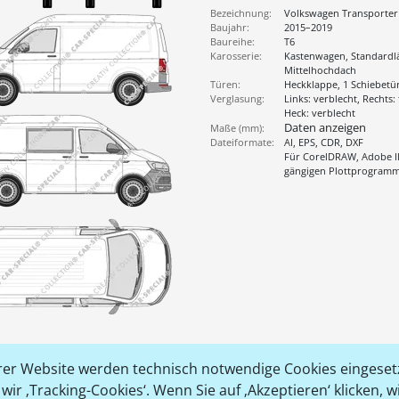
Bezeichnung:
Volkswagen Transporter
Baujahr:
2015–2019
Baureihe:
T6
Karosserie:
Kastenwagen, Standardl
Mittelhochdach
Türen:
Heckklappe, 1 Schiebetü
Verglasung:
Links: verblecht, Rechts: 
Heck: verblecht
Daten anzeigen
Maße (mm):
Dateiformate:
AI, EPS, CDR, DXF
Für CorelDRAW, Adobe Il
gängigen Plottprogram
er Website werden technisch notwendige Cookies eingesetz
ir ‚Tracking-Cookies‘. Wenn Sie auf ‚Akzeptieren‘ klicken, 