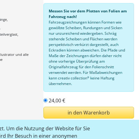
Messen Sie vor dem Plotten von Folien am
Fahrzeug nach!
änge,
Fahrzeugzeichnungen können Formen wie
gewölbte Scheiben, Rundungen und Sicken
r
nur unzureichend wiedergeben. Schräg
teilverglast,
stehende Scheiben und Flächen werden
perspektivisch verkürzt dargestellt, auch
Eckradien können abweichen. Die Pfade und
lustrator und alle
Maße der Zeichnungen dürfen daher nicht
me
ohne vorherige Überprüfung am
Originalfahrzeug für den Folienschnitt
verwendet werden. Für Maßabweichungen
®
kann creativ collection
keine Haftung
übernehmen.
24,00 €
in den Warenkorb
t. Um die Nutzung der Website für Sie
einloggen
wird Ihr Besuch in einer anonymen