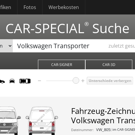
fiken
Fotos
Werbekosten
CAR-SPECIAL
Suche
®
zuletzt ges
CAR-SIGNER
CAR-3D
Unterschiede
verbergen
Fahrzeug-Zeichn
Volkswagen Tran
VW_805
im CAR-SIGNE
Dateinummer: