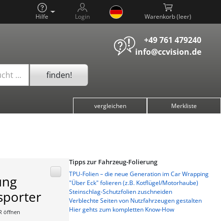
Hilfe
Login
Warenkorb (
)
+49 761 479240
info@ccvision.de
finden!
ucht …
vergleichen
Merkliste
Tipps zur Fahrzeug-Folierung
TPU-Folien – die neue Generation im Car Wrapping
ung
"Über Eck" folieren (z.B. Kotflügel/Motorhaube)
Steinschlag-Schutzfolien zuschneiden
sporter
Verblechte Seiten von Nutzfahrzeugen gestalten
Hier gehts zum kompletten Know-How
R öffnen