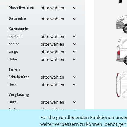
Modellversion
Baureihe
Karosserie
Bauform
Kabine
Länge
Höhe
Türen
Schiebetüren
Heck
Verglasung
Links
Rechts
Für die grundlegenden Funktionen unser
Heck
weiter verbessern zu können, benötigen w