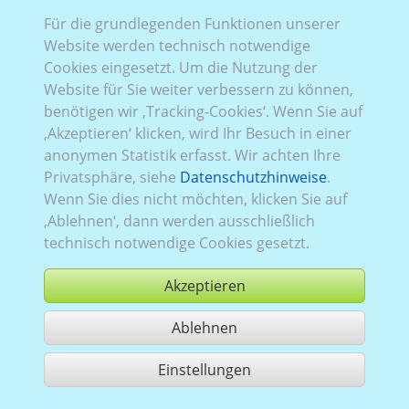
Für die grundlegenden Funktionen unserer
VW_973:
Baureihe T7
,
aktuell (seit 2024)
,
2
,
Heckflügeltüren
Website werden technisch notwendige
, Verglasung Links
teilverglast
, Rechts
Cookies eingesetzt. Um die Nutzung der
teilverglast
, Heck
verglast
Website für Sie weiter verbessern zu können,
benötigen wir ‚Tracking-Cookies‘. Wenn Sie auf
‚Akzeptieren‘ klicken, wird Ihr Besuch in einer
anonymen Statistik erfasst. Wir achten Ihre
Privatsphäre, siehe
Datenschutzhinweise
.
Wenn Sie dies nicht möchten, klicken Sie auf
‚Ablehnen‘, dann werden ausschließlich
technisch notwendige Cookies gesetzt.
Akzeptieren
Ablehnen
kaufen
Einstellungen
1 Treffer teilen
Nutzung gemäß der AGB,
www.ccvision.de