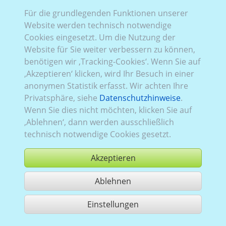
Für die grundlegenden Funktionen unserer
VW_308:
Baureihe T5, Facelift
,
2009–2015
Website werden technisch notwendige
Cookies eingesetzt. Um die Nutzung der
Website für Sie weiter verbessern zu können,
benötigen wir ‚Tracking-Cookies‘. Wenn Sie auf
‚Akzeptieren‘ klicken, wird Ihr Besuch in einer
anonymen Statistik erfasst. Wir achten Ihre
Privatsphäre, siehe
Datenschutzhinweise
.
Wenn Sie dies nicht möchten, klicken Sie auf
‚Ablehnen‘, dann werden ausschließlich
technisch notwendige Cookies gesetzt.
Akzeptieren
Ablehnen
kaufen
Einstellungen
1 Treffer teilen
Nutzung gemäß der AGB,
www.ccvision.de