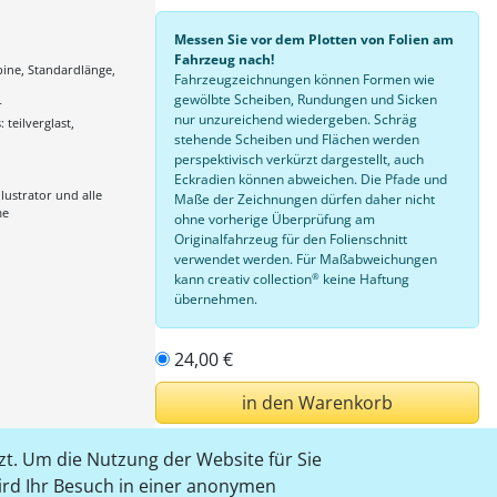
Messen Sie vor dem Plotten von Folien am
Fahrzeug nach!
ine, Standardlänge,
Fahrzeugzeichnungen können Formen wie
gewölbte Scheiben, Rundungen und Sicken
r
nur unzureichend wiedergeben. Schräg
: teilverglast,
stehende Scheiben und Flächen werden
perspektivisch verkürzt dargestellt, auch
Eckradien können abweichen. Die Pfade und
lustrator und alle
Maße der Zeichnungen dürfen daher nicht
me
ohne vorherige Überprüfung am
Originalfahrzeug für den Folienschnitt
verwendet werden. Für Maßabweichungen
®
kann creativ collection
keine Haftung
übernehmen.
24,00 €
in den Warenkorb
t. Um die Nutzung der Website für Sie
einloggen
wird Ihr Besuch in einer anonymen