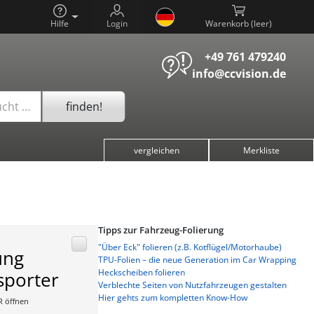
Hilfe
Login
Warenkorb (
)
+49 761 479240
info@ccvision.de
finden!
ucht …
vergleichen
Merkliste
Tipps zur Fahrzeug-Folierung
"Über Eck" folieren (z.B. Kotflügel/Motorhaube)
ung
TPU-Folien – die neue Generation im Car Wrapping
Heckscheiben folieren
sporter
Verblechte Seiten von Nutzfahrzeugen gestalten
Hier gehts zum kompletten Know-How
R öffnen