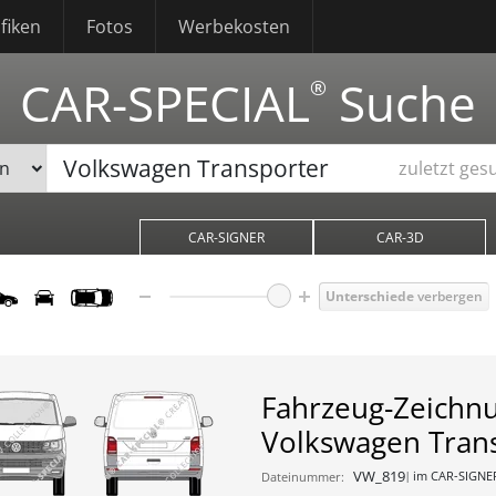
fiken
Fotos
Werbekosten
CAR-SPECIAL
Suche
®
zuletzt ges
CAR-SIGNER
CAR-3D
Unterschiede
verbergen
Fahrzeug-Zeichn
Volkswagen Tran
VW_819
im CAR-SIGNE
Dateinummer: