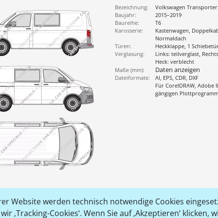
Bezeichnung:
Volkswagen Transporter
Baujahr:
2015–2019
Baureihe:
T6
Karosserie:
Kastenwagen, Doppelkab
Normaldach
Türen:
Heckklappe, 1 Schiebetü
Verglasung:
Links: teilverglast, Rechts
Heck: verblecht
Daten anzeigen
Maße (mm):
Dateiformate:
AI, EPS, CDR, DXF
Für CorelDRAW, Adobe Il
gängigen Plottprogram
er Website werden technisch notwendige Cookies eingesetz
ir ‚Tracking-Cookies‘. Wenn Sie auf ‚Akzeptieren‘ klicken, 