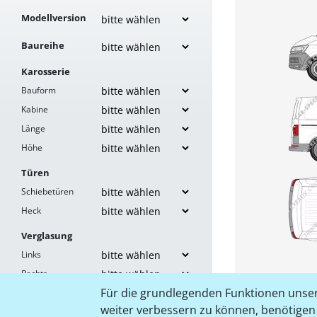
Modellversion
Baureihe
Karosserie
Bauform
Kabine
Länge
Höhe
Türen
Schiebetüren
Heck
Verglasung
Links
Rechts
Für die grundlegenden Funktionen unser
Heck
weiter verbessern zu können, benötigen w