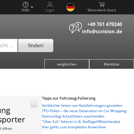
Hilfe
Login
Warenkorb (
)
+49 761 479240
info@ccvision.de
finden!
ucht …
vergleichen
Merkliste
Tipps zur Fahrzeug-Folierung
Verblechte Seiten von Nutzfahrzeugen gestalten
ung
TPU-Folien – die neue Generation im Car Wrapping
Steinschlag-Schutzfolien zuschneiden
sporter
"Über Eck" folieren (z.B. Kotflügel/Motorhaube)
Hier gehts zum kompletten Know-How
R öffnen