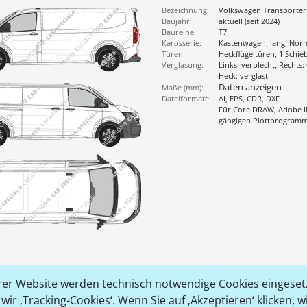
Bezeichnung:
Volkswagen Transporter
Baujahr:
aktuell (seit 2024)
Baureihe:
T7
Karosserie:
Kastenwagen, lang, Nor
Türen:
Heckflügeltüren, 1 Schie
Verglasung:
Links: verblecht, Rechts:
Heck: verglast
Daten anzeigen
Maße (mm):
Dateiformate:
AI, EPS, CDR, DXF
Für CorelDRAW, Adobe Il
gängigen Plottprogram
er Website werden technisch notwendige Cookies eingesetz
ir ‚Tracking-Cookies‘. Wenn Sie auf ‚Akzeptieren‘ klicken, 