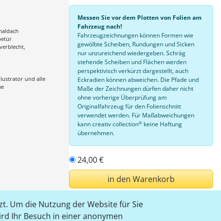
Messen Sie vor dem Plotten von Folien am
Fahrzeug nach!
maldach
Fahrzeugzeichnungen können Formen wie
betür
gewölbte Scheiben, Rundungen und Sicken
 verblecht,
nur unzureichend wiedergeben. Schräg
stehende Scheiben und Flächen werden
perspektivisch verkürzt dargestellt, auch
lustrator und alle
Eckradien können abweichen. Die Pfade und
me
Maße der Zeichnungen dürfen daher nicht
ohne vorherige Überprüfung am
Originalfahrzeug für den Folienschnitt
verwendet werden. Für Maßabweichungen
®
kann creativ collection
keine Haftung
übernehmen.
24,00 €
in den Warenkorb
t. Um die Nutzung der Website für Sie
einloggen
wird Ihr Besuch in einer anonymen