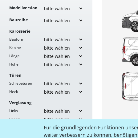
Modellversion
Baureihe
Karosserie
Bauform
Kabine
Länge
Höhe
Türen
Schiebetüren
Heck
Verglasung
Links
Rechts
Für die grundlegenden Funktionen unser
Heck
weiter verbessern zu können, benötigen w