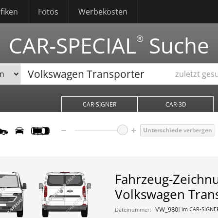
fiken
Fotos
Werbekosten
CAR-SPECIAL
Suche
®
zuletzt ges
CAR-SIGNER
CAR-3D
Unterschiede
verbergen
Fahrzeug-Zeichn
Volkswagen Tran
VW_980
im CAR-SIGNE
Dateinummer: