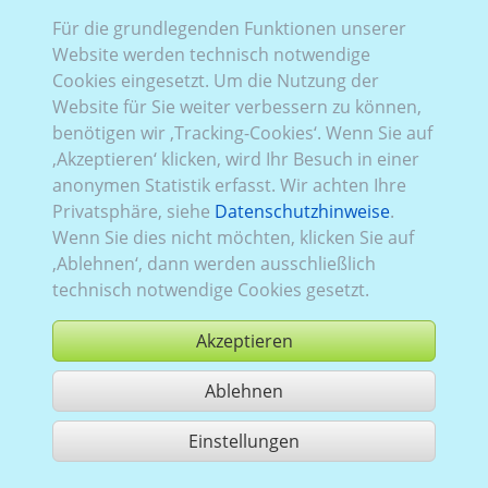
Für die grundlegenden Funktionen unserer
VW_789:
Baureihe T6
,
2015–2019
,
1
,
Heckklappe
,
Website werden technisch notwendige
Verglasung Links
verblecht
, Rechts
teilverglast
, Heck
Cookies eingesetzt. Um die Nutzung der
verglast
Website für Sie weiter verbessern zu können,
benötigen wir ‚Tracking-Cookies‘. Wenn Sie auf
‚Akzeptieren‘ klicken, wird Ihr Besuch in einer
anonymen Statistik erfasst. Wir achten Ihre
Privatsphäre, siehe
Datenschutzhinweise
.
Wenn Sie dies nicht möchten, klicken Sie auf
‚Ablehnen‘, dann werden ausschließlich
technisch notwendige Cookies gesetzt.
Akzeptieren
Ablehnen
kaufen
Einstellungen
1 Treffer teilen
Nutzung gemäß der AGB,
www.ccvision.de