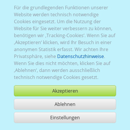
Für die grundlegenden Funktionen unserer
Website werden technisch notwendige
Rena_897:
Baureihe 3, Facelift 2
,
FWD (Frontantrieb)
,
Cookies eingesetzt. Um die Nutzung der
2019–2024
,
1
,
Heckflügeltüren
, Verglasung Links
Website für Sie weiter verbessern zu können,
teilverglast
, Rechts
teilverglast
, Heck
verblecht
benötigen wir ‚Tracking-Cookies‘. Wenn Sie auf
‚Akzeptieren‘ klicken, wird Ihr Besuch in einer
anonymen Statistik erfasst. Wir achten Ihre
Privatsphäre, siehe
Datenschutzhinweise
.
Wenn Sie dies nicht möchten, klicken Sie auf
‚Ablehnen‘, dann werden ausschließlich
technisch notwendige Cookies gesetzt.
Akzeptieren
Ablehnen
kaufen
Einstellungen
1 Treffer teilen
Nutzung gemäß der AGB,
www.ccvision.de