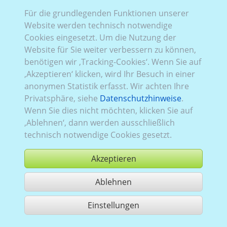
Für die grundlegenden Funktionen unserer
Website werden technisch notwendige
Rena_801 (2D/
3D
):
Baureihe 3, Facelift 2
,
FWD
Cookies eingesetzt. Um die Nutzung der
(Frontantrieb)
,
2019–2024
,
1
,
Heckflügeltüren
,
Website für Sie weiter verbessern zu können,
Verglasung Links
verblecht
, Rechts
verblecht
, Heck
benötigen wir ‚Tracking-Cookies‘. Wenn Sie auf
verglast
‚Akzeptieren‘ klicken, wird Ihr Besuch in einer
anonymen Statistik erfasst. Wir achten Ihre
Privatsphäre, siehe
Datenschutzhinweise
.
Wenn Sie dies nicht möchten, klicken Sie auf
‚Ablehnen‘, dann werden ausschließlich
technisch notwendige Cookies gesetzt.
Akzeptieren
Ablehnen
kaufen
Einstellungen
1 Treffer teilen
Nutzung gemäß der AGB,
www.ccvision.de