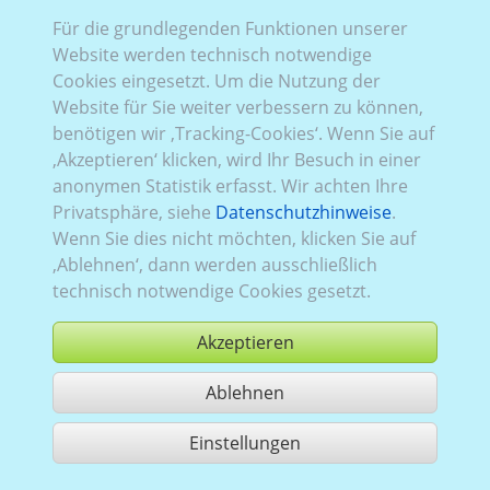
Für die grundlegenden Funktionen unserer
Website werden technisch notwendige
Rena_813:
Baureihe 3, Facelift 2
,
RWD (Heckantrieb)
,
Cookies eingesetzt. Um die Nutzung der
2019–2024
,
1
,
Heckflügeltüren
, Verglasung Links
Website für Sie weiter verbessern zu können,
teilverglast
, Rechts
teilverglast
, Heck
verglast
benötigen wir ‚Tracking-Cookies‘. Wenn Sie auf
‚Akzeptieren‘ klicken, wird Ihr Besuch in einer
anonymen Statistik erfasst. Wir achten Ihre
Privatsphäre, siehe
Datenschutzhinweise
.
Wenn Sie dies nicht möchten, klicken Sie auf
‚Ablehnen‘, dann werden ausschließlich
technisch notwendige Cookies gesetzt.
Akzeptieren
Ablehnen
kaufen
Einstellungen
1 Treffer teilen
Nutzung gemäß der AGB,
www.ccvision.de