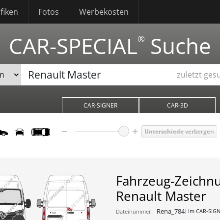
fiken
Fotos
Werbekosten
CAR-SPECIAL
Suche
®
zuletzt ges
CAR-SIGNER
CAR-3D
Unterschiede
verbergen
Fahrzeug-Zeichn
Renault Master
Rena_784
im CAR-SIGN
Dateinummer: