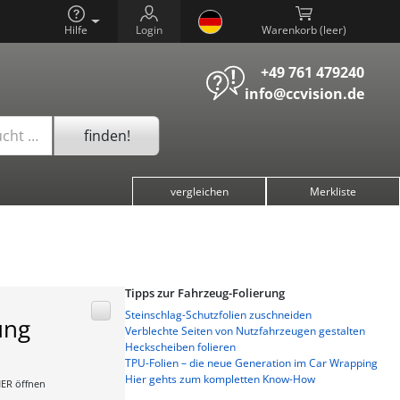
Hilfe
Login
Warenkorb (
)
+49 761 479240
info@ccvision.de
finden!
ucht …
vergleichen
Merkliste
Tipps zur Fahrzeug-Folierung
Steinschlag-Schutzfolien zuschneiden
ung
Verblechte Seiten von Nutzfahrzeugen gestalten
Heckscheiben folieren
TPU-Folien – die neue Generation im Car Wrapping
Hier gehts zum kompletten Know-How
ER öffnen