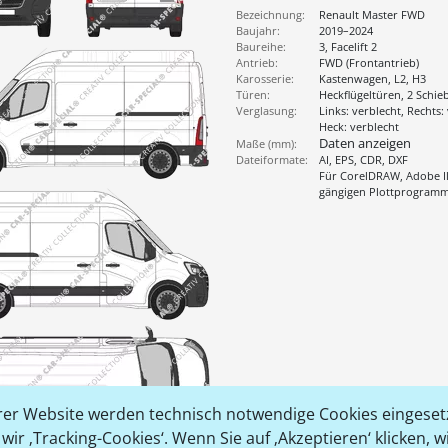
Bezeichnung:
Renault Master FWD
Baujahr:
2019–2024
Baureihe:
3, Facelift 2
Antrieb:
FWD (Frontantrieb)
Karosserie:
Kastenwagen, L2, H3
Türen:
Heckflügeltüren, 2 Schie
Verglasung:
Links: verblecht, Rechts:
Heck: verblecht
Daten anzeigen
Maße (mm):
Dateiformate:
AI, EPS, CDR, DXF
Für CorelDRAW, Adobe Il
gängigen Plottprogram
er Website werden technisch notwendige Cookies eingesetz
ir ‚Tracking-Cookies‘. Wenn Sie auf ‚Akzeptieren‘ klicken, 