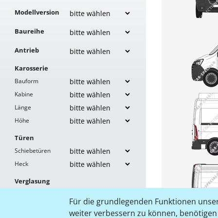
Modellversion
Baureihe
Antrieb
Karosserie
Bauform
Kabine
Länge
Höhe
Türen
Schiebetüren
Heck
Verglasung
Links
Für die grundlegenden Funktionen unser
Rechts
weiter verbessern zu können, benötigen w