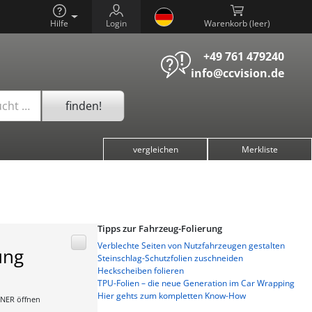
Hilfe
Login
Warenkorb (
)
+49 761 479240
info@ccvision.de
finden!
ucht …
vergleichen
Merkliste
Tipps zur Fahrzeug-Folierung
Verblechte Seiten von Nutzfahrzeugen gestalten
ung
Steinschlag-Schutzfolien zuschneiden
Heckscheiben folieren
TPU-Folien – die neue Generation im Car Wrapping
Hier gehts zum kompletten Know-How
NER öffnen