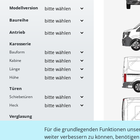
Modellversion
Baureihe
Antrieb
Karosserie
Bauform
Kabine
Länge
Höhe
Türen
Schiebetüren
Heck
Verglasung
Links
Für die grundlegenden Funktionen unser
Rechts
weiter verbessern zu können, benötigen w