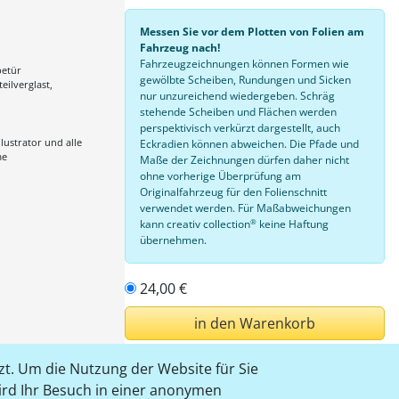
Messen Sie vor dem Plotten von Folien am
Fahrzeug nach!
Fahrzeugzeichnungen können Formen wie
betür
gewölbte Scheiben, Rundungen und Sicken
teilverglast,
nur unzureichend wiedergeben. Schräg
stehende Scheiben und Flächen werden
perspektivisch verkürzt dargestellt, auch
lustrator und alle
Eckradien können abweichen. Die Pfade und
me
Maße der Zeichnungen dürfen daher nicht
ohne vorherige Überprüfung am
Originalfahrzeug für den Folienschnitt
verwendet werden. Für Maßabweichungen
®
kann creativ collection
keine Haftung
übernehmen.
24,00 €
in den Warenkorb
t. Um die Nutzung der Website für Sie
einloggen
wird Ihr Besuch in einer anonymen