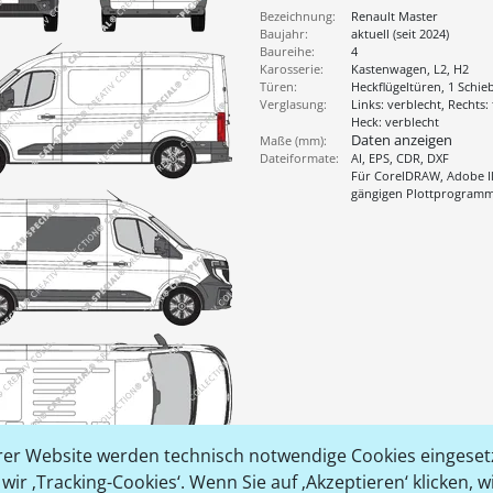
Bezeichnung:
Renault Master
Baujahr:
aktuell (seit 2024)
Baureihe:
4
Karosserie:
Kastenwagen, L2, H2
Türen:
Heckflügeltüren, 1 Schie
Verglasung:
Links: verblecht, Rechts: 
Heck: verblecht
Daten anzeigen
Maße (mm):
Dateiformate:
AI, EPS, CDR, DXF
Für CorelDRAW, Adobe Il
gängigen Plottprogram
er Website werden technisch notwendige Cookies eingesetz
ir ‚Tracking-Cookies‘. Wenn Sie auf ‚Akzeptieren‘ klicken, 