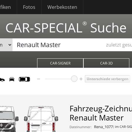
fiken
Fotos
Werbekosten
CAR-SPECIAL
Suche
®
zuletzt ges
CAR-SIGNER
CAR-3D
Unterschiede
verbergen
Fahrzeug-Zeichn
Renault Master
Rena_1077
im CAR-SIG
Dateinummer: