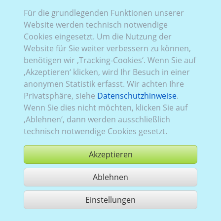
Für die grundlegenden Funktionen unserer
Website werden technisch notwendige
Rena_827:
Baureihe 3, Facelift 2
,
RWD (Heckantrieb)
,
Cookies eingesetzt. Um die Nutzung der
2019–2024
,
1
,
Heckflügeltüren
, Verglasung Links
Website für Sie weiter verbessern zu können,
verblecht
, Rechts
teilverglast
, Heck
verglast
benötigen wir ‚Tracking-Cookies‘. Wenn Sie auf
‚Akzeptieren‘ klicken, wird Ihr Besuch in einer
anonymen Statistik erfasst. Wir achten Ihre
Privatsphäre, siehe
Datenschutzhinweise
.
Wenn Sie dies nicht möchten, klicken Sie auf
‚Ablehnen‘, dann werden ausschließlich
technisch notwendige Cookies gesetzt.
Akzeptieren
Ablehnen
kaufen
Einstellungen
1 Treffer teilen
Nutzung gemäß der AGB,
www.ccvision.de