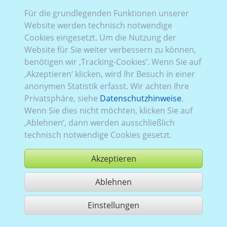
Für die grundlegenden Funktionen unserer
Website werden technisch notwendige
Rena_644:
Baureihe 3, Facelift
,
RWD (Heckantrieb)
,
Cookies eingesetzt. Um die Nutzung der
2014–2019
,
2
,
Heckflügeltüren
, Verglasung Links
Website für Sie weiter verbessern zu können,
teilverglast
, Rechts
teilverglast
, Heck
verblecht
benötigen wir ‚Tracking-Cookies‘. Wenn Sie auf
‚Akzeptieren‘ klicken, wird Ihr Besuch in einer
anonymen Statistik erfasst. Wir achten Ihre
Privatsphäre, siehe
Datenschutzhinweise
.
Wenn Sie dies nicht möchten, klicken Sie auf
‚Ablehnen‘, dann werden ausschließlich
technisch notwendige Cookies gesetzt.
Akzeptieren
Ablehnen
kaufen
Einstellungen
1 Treffer teilen
Nutzung gemäß der AGB,
www.ccvision.de