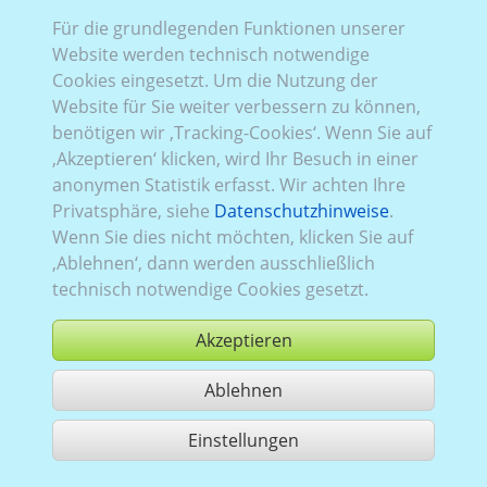
Für die grundlegenden Funktionen unserer
Website werden technisch notwendige
Rena_791 (2D/
3D
):
Baureihe 3, Facelift 2
,
FWD
Cookies eingesetzt. Um die Nutzung der
(Frontantrieb)
,
2019–2024
,
1
,
Heckflügeltüren
,
Website für Sie weiter verbessern zu können,
Verglasung Links
verblecht
, Rechts
verblecht
, Heck
benötigen wir ‚Tracking-Cookies‘. Wenn Sie auf
verblecht
‚Akzeptieren‘ klicken, wird Ihr Besuch in einer
anonymen Statistik erfasst. Wir achten Ihre
Privatsphäre, siehe
Datenschutzhinweise
.
Wenn Sie dies nicht möchten, klicken Sie auf
‚Ablehnen‘, dann werden ausschließlich
technisch notwendige Cookies gesetzt.
Akzeptieren
Ablehnen
kaufen
Einstellungen
1 Treffer teilen
Nutzung gemäß der AGB,
www.ccvision.de