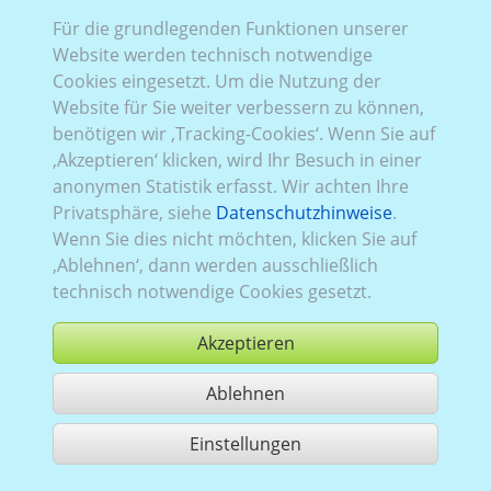
Für die grundlegenden Funktionen unserer
Website werden technisch notwendige
Rena_840:
Baureihe 3, Facelift 2
,
FWD (Frontantrieb)
,
Cookies eingesetzt. Um die Nutzung der
2019–2024
,
2
,
Heckflügeltüren
, Verglasung Links
Website für Sie weiter verbessern zu können,
verglast
, Rechts
verglast
, Heck
verglast
benötigen wir ‚Tracking-Cookies‘. Wenn Sie auf
‚Akzeptieren‘ klicken, wird Ihr Besuch in einer
anonymen Statistik erfasst. Wir achten Ihre
Privatsphäre, siehe
Datenschutzhinweise
.
Wenn Sie dies nicht möchten, klicken Sie auf
‚Ablehnen‘, dann werden ausschließlich
technisch notwendige Cookies gesetzt.
Akzeptieren
Ablehnen
kaufen
Einstellungen
1 Treffer teilen
Nutzung gemäß der AGB,
www.ccvision.de