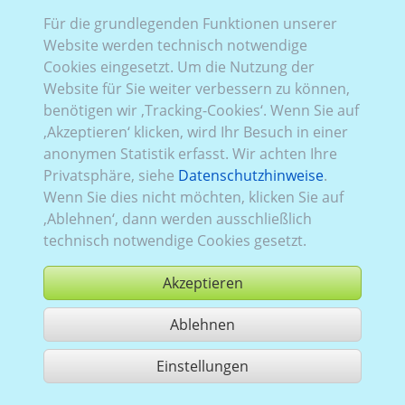
Für die grundlegenden Funktionen unserer
Website werden technisch notwendige
Rena_624:
Baureihe 3, Facelift
,
RWD (Heckantrieb)
,
Cookies eingesetzt. Um die Nutzung der
2014–2019
,
2
,
Heckflügeltüren
, Verglasung Links
Website für Sie weiter verbessern zu können,
verblecht
, Rechts
verblecht
, Heck
verblecht
benötigen wir ‚Tracking-Cookies‘. Wenn Sie auf
‚Akzeptieren‘ klicken, wird Ihr Besuch in einer
anonymen Statistik erfasst. Wir achten Ihre
Privatsphäre, siehe
Datenschutzhinweise
.
Wenn Sie dies nicht möchten, klicken Sie auf
‚Ablehnen‘, dann werden ausschließlich
technisch notwendige Cookies gesetzt.
Akzeptieren
Ablehnen
kaufen
Einstellungen
1 Treffer teilen
Nutzung gemäß der AGB,
www.ccvision.de