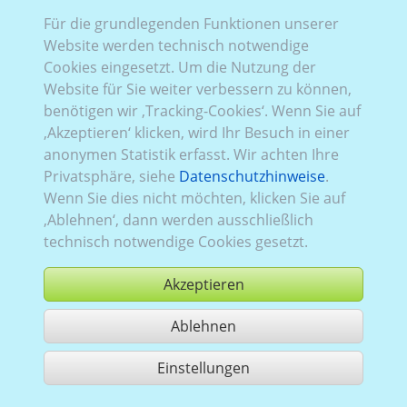
Für die grundlegenden Funktionen unserer
Website werden technisch notwendige
Rena_797:
Baureihe 3, Facelift 2
,
FWD (Frontantrieb)
,
Cookies eingesetzt. Um die Nutzung der
2019–2024
,
1
,
Heckflügeltüren
, Verglasung Links
Website für Sie weiter verbessern zu können,
teilverglast
, Rechts
teilverglast
, Heck
verglast
benötigen wir ‚Tracking-Cookies‘. Wenn Sie auf
‚Akzeptieren‘ klicken, wird Ihr Besuch in einer
anonymen Statistik erfasst. Wir achten Ihre
Privatsphäre, siehe
Datenschutzhinweise
.
Wenn Sie dies nicht möchten, klicken Sie auf
‚Ablehnen‘, dann werden ausschließlich
technisch notwendige Cookies gesetzt.
Akzeptieren
Ablehnen
kaufen
Einstellungen
1 Treffer teilen
Nutzung gemäß der AGB,
www.ccvision.de