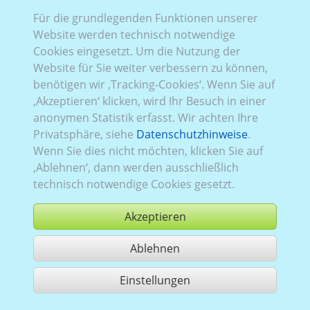
Für die grundlegenden Funktionen unserer
Website werden technisch notwendige
Rena_433:
Baureihe 3
,
2010–2014
,
1
,
Heckflügeltüren
,
Cookies eingesetzt. Um die Nutzung der
Verglasung Links
verglast
, Rechts
verglast
, Heck
Website für Sie weiter verbessern zu können,
verglast
benötigen wir ‚Tracking-Cookies‘. Wenn Sie auf
‚Akzeptieren‘ klicken, wird Ihr Besuch in einer
anonymen Statistik erfasst. Wir achten Ihre
Privatsphäre, siehe
Datenschutzhinweise
.
Wenn Sie dies nicht möchten, klicken Sie auf
‚Ablehnen‘, dann werden ausschließlich
technisch notwendige Cookies gesetzt.
Akzeptieren
Ablehnen
kaufen
Einstellungen
1 Treffer teilen
Nutzung gemäß der AGB,
www.ccvision.de