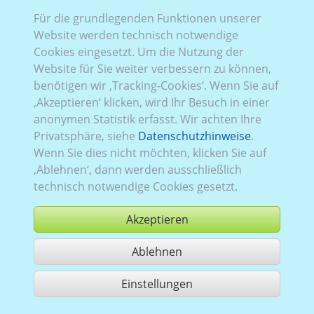
Für die grundlegenden Funktionen unserer
Website werden technisch notwendige
Rena_1177:
Baureihe 4
,
aktuell (seit 2026)
,
1
,
Cookies eingesetzt. Um die Nutzung der
Heckflügeltüren
, Verglasung Links
verblecht
, Rechts
Website für Sie weiter verbessern zu können,
verblecht
, Heck
verglast
benötigen wir ‚Tracking-Cookies‘. Wenn Sie auf
‚Akzeptieren‘ klicken, wird Ihr Besuch in einer
anonymen Statistik erfasst. Wir achten Ihre
Privatsphäre, siehe
Datenschutzhinweise
.
Wenn Sie dies nicht möchten, klicken Sie auf
‚Ablehnen‘, dann werden ausschließlich
technisch notwendige Cookies gesetzt.
Akzeptieren
Ablehnen
kaufen
Einstellungen
1 Treffer teilen
Nutzung gemäß der AGB,
www.ccvision.de