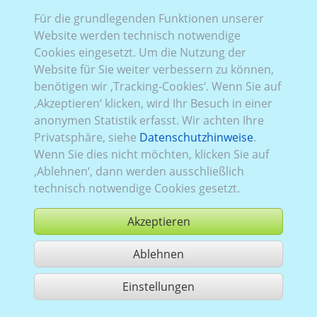
Für die grundlegenden Funktionen unserer
Website werden technisch notwendige
Rena_1125:
Baureihe 4
,
vollelektrisch
,
aktuell (seit
Cookies eingesetzt. Um die Nutzung der
2024)
,
2
,
Heckflügeltüren
, Verglasung Links
verglast
,
Website für Sie weiter verbessern zu können,
Rechts
verglast
, Heck
verglast
benötigen wir ‚Tracking-Cookies‘. Wenn Sie auf
‚Akzeptieren‘ klicken, wird Ihr Besuch in einer
anonymen Statistik erfasst. Wir achten Ihre
Privatsphäre, siehe
Datenschutzhinweise
.
Wenn Sie dies nicht möchten, klicken Sie auf
‚Ablehnen‘, dann werden ausschließlich
technisch notwendige Cookies gesetzt.
Akzeptieren
Ablehnen
kaufen
Einstellungen
1 Treffer teilen
Nutzung gemäß der AGB,
www.ccvision.de