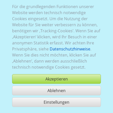
Für die grundlegenden Funktionen unserer
Website werden technisch notwendige
Rena_649:
Baureihe 3, Facelift
,
2014–2019
Cookies eingesetzt. Um die Nutzung der
Website für Sie weiter verbessern zu können,
benötigen wir ‚Tracking-Cookies‘. Wenn Sie auf
‚Akzeptieren‘ klicken, wird Ihr Besuch in einer
anonymen Statistik erfasst. Wir achten Ihre
Privatsphäre, siehe
Datenschutzhinweise
.
Wenn Sie dies nicht möchten, klicken Sie auf
‚Ablehnen‘, dann werden ausschließlich
technisch notwendige Cookies gesetzt.
Akzeptieren
Ablehnen
kaufen
Einstellungen
1 Treffer teilen
Nutzung gemäß der AGB,
www.ccvision.de