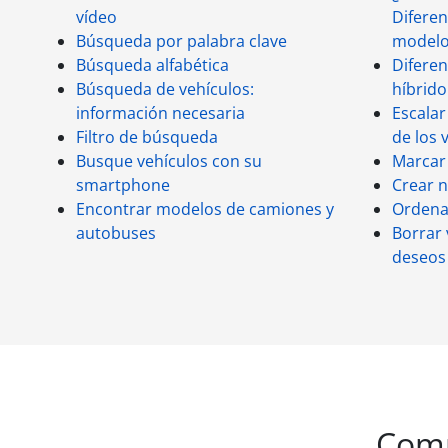
vídeo
Diferen
Búsqueda por palabra clave
modelo
Búsqueda alfabética
Diferencias – eléc
Búsqueda de vehículos:
híbrido
información necesaria
Escalar
Filtro de búsqueda
de los 
Busque vehículos con su
Marcar 
smartphone
Crear n
Encontrar modelos de camiones y
Ordenar
autobuses
Borrar 
deseos
Comp