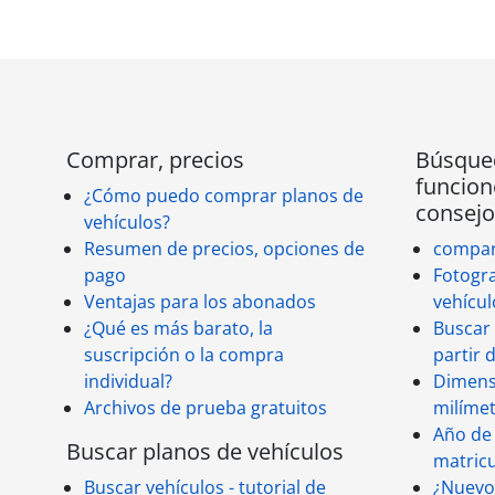
Comprar, precios
Búsqued
funcion
¿Cómo puedo comprar planos de
consejo
vehículos?
Resumen de precios, opciones de
compa
pago
Fotogra
Ventajas para los abonados
vehícul
¿Qué es más barato, la
Buscar 
suscripción o la compra
partir 
individual?
Dimensi
Archivos de prueba gratuitos
milíme
Año de 
Buscar planos de vehículos
matricu
Buscar vehículos - tutorial de
¿Nuevo