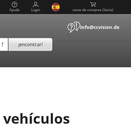
Ayuda
Login
cesto de compras (
)
info@ccvision.de
¡encontrar!
 vehículos