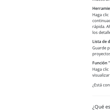
Herramien
Haga clic
continuac
rápida. A
los detal
Lista de 
Guarde p
proyectos
Función 
Haga clic
visualiza
¿Está co
¿Qué es