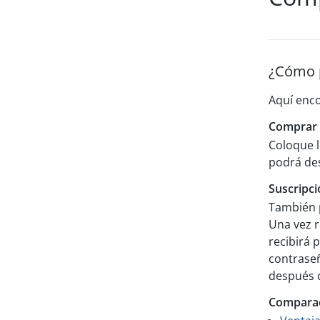
¿Cómo p
Aquí enco
Comprar p
Coloque l
podrá de
Suscripci
También
Una vez r
recibirá 
contraseñ
después d
Comparaci