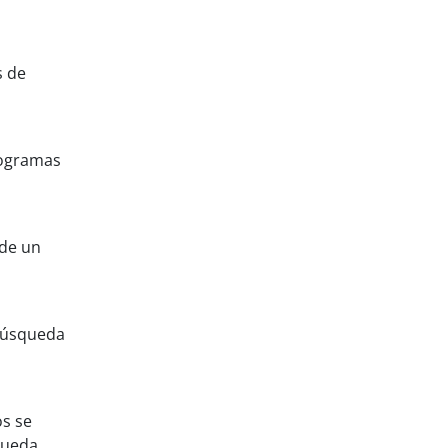
s de
rogramas
 de un
 búsqueda
os se
queda.