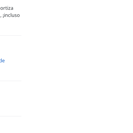
mortiza
 ¡incluso
de