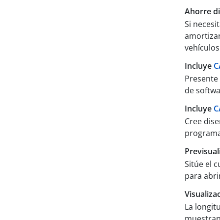
Ahorre d
Si necesi
amortizar
vehículos
Incluye
C
Presente 
de softwa
Incluye
C
Cree dise
programa 
Previsual
Sitúe el 
para abri
Visualiza
La longitu
muestran 