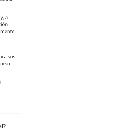
y, a
ción
damente
ara sus
nea).
a
al?