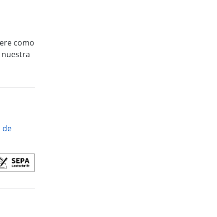
uiere como
 nuestra
s de