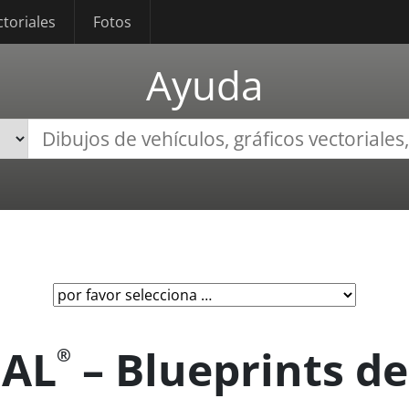
ctoriales
Fotos
Ayuda
IAL
– Blueprints de
®