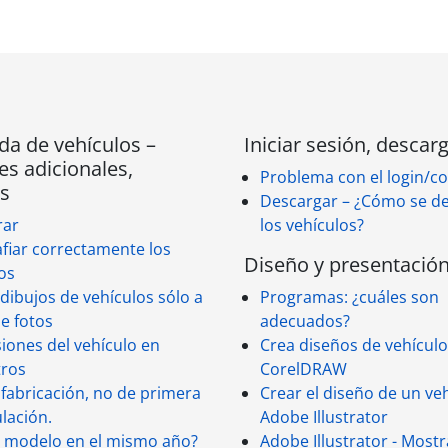
a de vehículos –
Iniciar sesión, descar
es adicionales,
Problema con el login/c
s
Descargar – ¿Cómo se d
rar
los vehículos?
fiar correctamente los
Diseño y presentació
os
dibujos de vehículos sólo a
Programas: ¿cuáles son
de fotos
adecuados?
ones del vehículo en
Crea diseños de vehícul
tros
CorelDRAW
fabricación, no de primera
Crear el diseño de un ve
lación.
Adobe Illustrator
 modelo en el mismo año?
Adobe Illustrator - Mostr