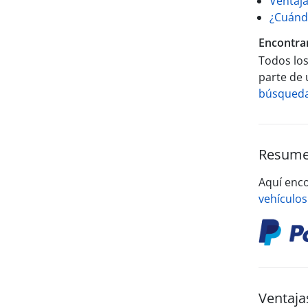
Ventaja
¿Cuándo
Encontrar
Todos los
parte de 
búsqueda 
Resumen
Aquí enc
vehículos
Ventaja