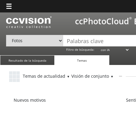
ccPhotoCloud
®
Filtro de búsqueda:
Resultado de la búsqueda
Temas
Temas de actualidad
Visión de conjunto
Nuevos motivos
Sent