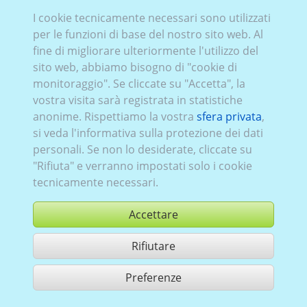
VW_613 (2D/
3D
):
Serie VII, restyling
,
elettrico puro
,
I cookie tecnicamente necessari sono utilizzati
2017–2019
,
5 porte
per le funzioni di base del nostro sito web. Al
fine di migliorare ulteriormente l'utilizzo del
sito web, abbiamo bisogno di "cookie di
monitoraggio". Se cliccate su "Accetta", la
vostra visita sarà registrata in statistiche
anonime. Rispettiamo la vostra
sfera privata
,
si veda l'informativa sulla protezione dei dati
personali. Se non lo desiderate, cliccate su
"Rifiuta" e verranno impostati solo i cookie
tecnicamente necessari.
Accettare
Rifiutare
comprare
Preferenze
condividi 1 risultati di ricerca
Utilizzazione in conformità ai condizioni generali di contratto,
www.ccvision.de