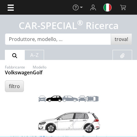
Aiuto
Login
Carrello 
®
CAR-SPECIAL
Ricerca
trova!
Risultato della ricerca
Preferit
A–Z
Fabbricante
Modello
Volkswagen
Golf
filtro
Anteriore
Sinistra
Destra
Posteriore
Tetto