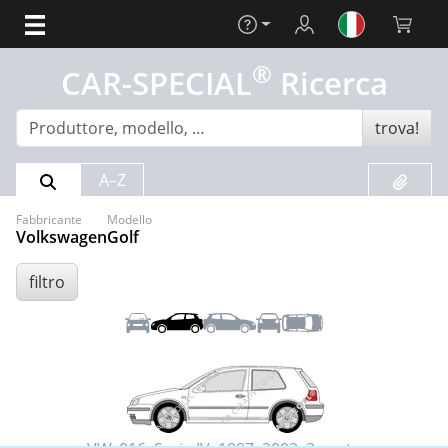
Aiuto
Login
Carrello 
®
CAR-SPECIAL
Ricerca
trova!
Risultato della ricerca
Preferit
A–Z
Fabbricante
Modello
Volkswagen
Golf
filtro
Anteriore
Sinistra
Destra
Posteriore
Tetto