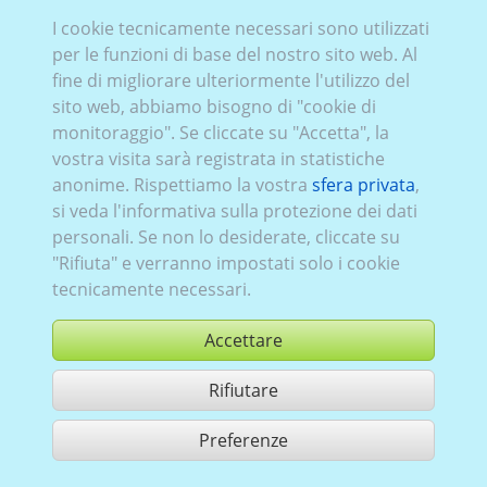
VW_016:
Serie IV
,
1997–2003
,
3 porte
I cookie tecnicamente necessari sono utilizzati
per le funzioni di base del nostro sito web. Al
fine di migliorare ulteriormente l'utilizzo del
sito web, abbiamo bisogno di "cookie di
monitoraggio". Se cliccate su "Accetta", la
vostra visita sarà registrata in statistiche
anonime. Rispettiamo la vostra
sfera privata
,
si veda l'informativa sulla protezione dei dati
personali. Se non lo desiderate, cliccate su
"Rifiuta" e verranno impostati solo i cookie
tecnicamente necessari.
Accettare
Rifiutare
comprare
Preferenze
condividi 1 risultati di ricerca
Utilizzazione in conformità ai condizioni generali di contratto,
www.ccvision.de