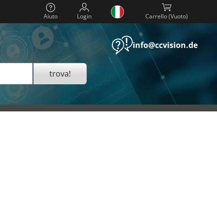
Aiuto
Login
Carrello (
)
info@ccvision.de
trova!