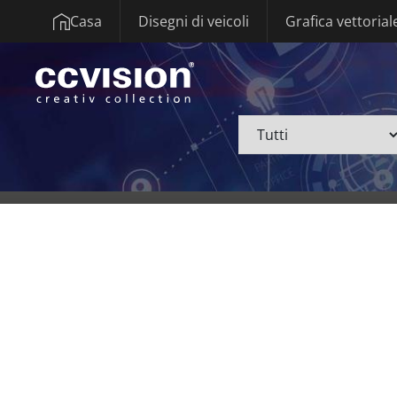
Casa
Disegni di veicoli
Grafica vettorial