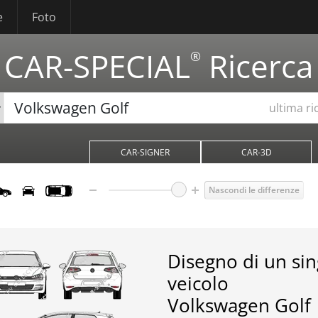
e
Foto
CAR-SPECIAL
Ricerca
®
ultima ri
CAR-SIGNER
CAR-3D
Nascondi le differenze
Disegno di un si
veicolo
Volkswagen Golf