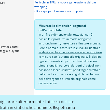
Pellicole in TPU: la nuova generazione del car
GNER
wrapping
Clicca qui per il know-how completo
Misurate le dimensioni seguenti
dell’automobile
In un file bidimensionale, tuttavia, non è
possibile riprodurre in modo adeguato
arrotondamenti, nervature e finestre arcuate.
trator e tutti i
Perciò prima di costruire le curve sul nastro di
aggio e layout
scala è assolutamente necessario confrontare
le misure con l’automobile originale.
Si declina
ogni responsabilità per eventuali differenze
dimensionali. I percorsi dei vetri di veicoli non
possono essere utilizzati per il taglio diretto di
pellicola. Le curvature e angoli visuali hanno
delle divergenze al veicolo originale come
conseguenza.
24,00 €
igliorare ulteriormente l'utilizzo del sito
aggiungere al paniere
strata in statistiche anonime. Rispettiamo