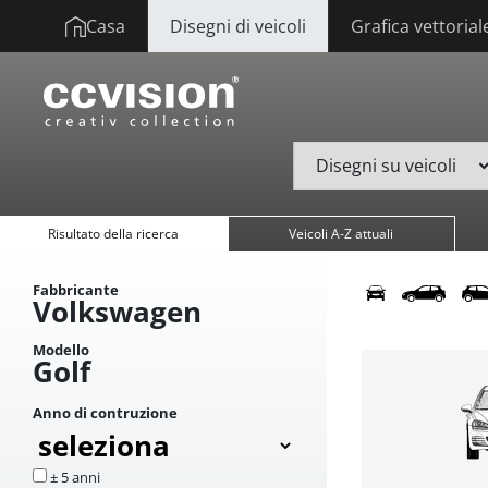
Casa
Disegni di veicoli
Grafica vettorial
Risultato della ricerca
Veicoli A-Z attuali
Fabbricante
Volkswagen
Modello
Golf
Anno di contruzione
± 5 anni