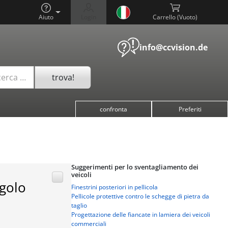
Aiuto
Login
Carrello (
)
info@ccvision.de
trova!
cerca …
confronta
Preferiti
Suggerimenti per lo sventagliamento dei
veicoli
ngolo
Finestrini posteriori in pellicola
Pellicole protettive contro le schegge di pietra da
taglio
Progettazione delle fiancate in lamiera dei veicoli
commerciali