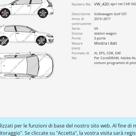
VW_420
apri nel CAR-SI
Numero file:
Descrizione:
Volkswagen Golf GTI
Anno di
2013–2017
contruzione:
Serie:
VII
Scocca:
station wagon
Porte:
3 porte
Mostra i dati
Misure
(mm):
Formato di
AI, EPS, CDR, DXF
file:
Per CorelDRAW, Adobe Illus
comuni programmi di plott
zzati per le funzioni di base del nostro sito web. Al fine di m
raggio". Se cliccate su "Accetta", la vostra visita sarà regi