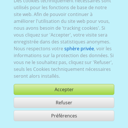
Des cookies techniquement nécessaires sont
VW_613 (2D/
3D
):
Série VII, restylage
,
tout électrique
,
utilisés pour les fonctions de base de notre
2017–2019
,
5 portes
site web. Afin de pouvoir continuer à
améliorer l'utilisation du site web pour vous,
nous avons besoin de 'tracking cookies'. Si
vous cliquez sur 'Accepter', votre visite sera
enregistrée dans des statistiques anonymes.
Nous respectons votre
sphère privée
, voir les
informations sur la protection des données. Si
vous ne le souhaitez pas, cliquez sur 'Refuser',
seuls les Cookies techniquement nécessaires
seront alors installés.
Accepter
Refuser
acheter
Préférences
partager 1 résultats
Use according to our GTC,
www.ccvision.de