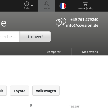
Aide
Login
Panier (
)
he
+49 761 479240
info@ccvision.de
trouver!
cherche …
comparer
Mes favoris
lt
Toyota
Volkswagen
R
a
Tazzari