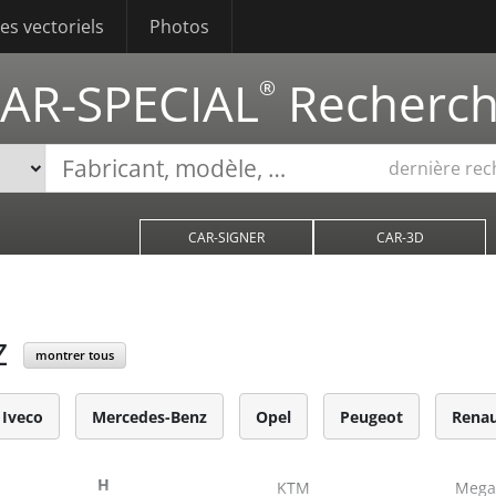
s vectoriels
Photos
AR-SPECIAL
Recherc
®
dernière re
CAR-SIGNER
CAR-3D
Z
montrer tous
Iveco
Mercedes-Benz
Opel
Peugeot
Renau
H
KTM
Meg