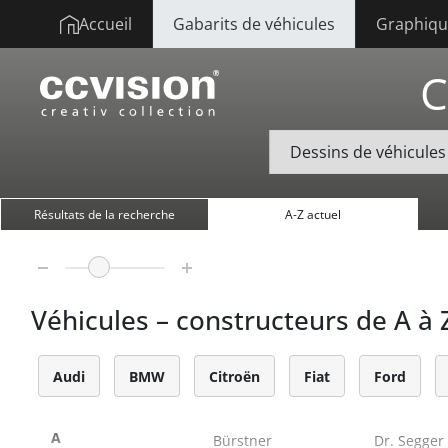
Accueil
Gabarits de véhicules
Graphique
C
Résultats de la recherche
A-Z actuel
Véhicules – constructeurs de A à 
Audi
BMW
Citroën
Fiat
Ford
A
Bürstner
Dr. Segger