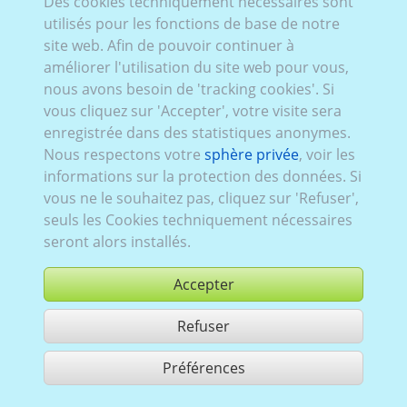
Des cookies techniquement nécessaires sont
VW_130:
Série V
,
2003–2008
,
3 portes
utilisés pour les fonctions de base de notre
site web. Afin de pouvoir continuer à
améliorer l'utilisation du site web pour vous,
nous avons besoin de 'tracking cookies'. Si
vous cliquez sur 'Accepter', votre visite sera
enregistrée dans des statistiques anonymes.
Nous respectons votre
sphère privée
, voir les
informations sur la protection des données. Si
vous ne le souhaitez pas, cliquez sur 'Refuser',
seuls les Cookies techniquement nécessaires
seront alors installés.
Accepter
Refuser
acheter
Préférences
partager 1 résultats
Use according to our GTC,
www.ccvision.de