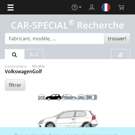
Aide
Login
Panier (
®
CAR-SPECIAL
Recherche
trouver!
Résultat de la recherche
Liste de
A–Z
Constructeur
Modèle
Volkswagen
Golf
filtrer
Front
Gauche
Droite
Arrière
Toit