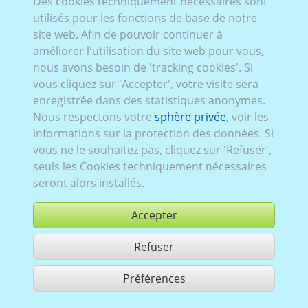
Des cookies techniquement nécessaires sont
VW_231:
Série VI
,
2009–2012
,
5 portes
utilisés pour les fonctions de base de notre
site web. Afin de pouvoir continuer à
améliorer l'utilisation du site web pour vous,
nous avons besoin de 'tracking cookies'. Si
vous cliquez sur 'Accepter', votre visite sera
enregistrée dans des statistiques anonymes.
Nous respectons votre
sphère privée
, voir les
informations sur la protection des données. Si
vous ne le souhaitez pas, cliquez sur 'Refuser',
seuls les Cookies techniquement nécessaires
seront alors installés.
Accepter
Refuser
acheter
Préférences
partager 1 résultats
Use according to our GTC,
www.ccvision.de