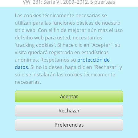
VW_231:
Serie VI
,
2009–2012
,
5 puerteas
Las cookies técnicamente necesarias se
utilizan para las funciones básicas de nuestro
sitio web. Con el fin de mejorar aún más el uso
del sitio web para usted, necesitamos
'tracking cookies'. Si hace clic en "Aceptar", su
visita quedará registrada en estadísticas
anónimas. Respetamos su
protección de
datos
. Si no lo desea, haga clic en "Rechazar" y
sólo se instalarán las cookies técnicamente
necesarias.
Aceptar
Rechazar
comprar
Preferencias
compartir 1 aciertos
Utilización de acuerdo con las condiciones generales de contrato,
www.ccvision.de