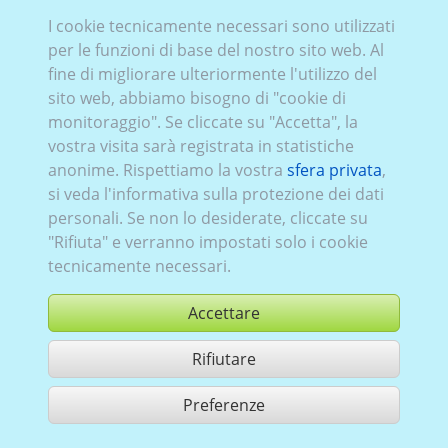
VW_936:
elettrico puro
,
attuale (a partire da 2023)
,
2
,
I cookie tecnicamente necessari sono utilizzati
portellone posteriore
, Vetrata Sinistra
lamierato
,
per le funzioni di base del nostro sito web. Al
Destra
lamierato
, Posteriore
vetrato
fine di migliorare ulteriormente l'utilizzo del
sito web, abbiamo bisogno di "cookie di
monitoraggio". Se cliccate su "Accetta", la
vostra visita sarà registrata in statistiche
anonime. Rispettiamo la vostra
sfera privata
,
si veda l'informativa sulla protezione dei dati
personali. Se non lo desiderate, cliccate su
"Rifiuta" e verranno impostati solo i cookie
tecnicamente necessari.
Accettare
Rifiutare
comprare
Preferenze
condividi 1 risultati di ricerca
Utilizzazione in conformità ai condizioni generali di contratto,
www.ccvision.de