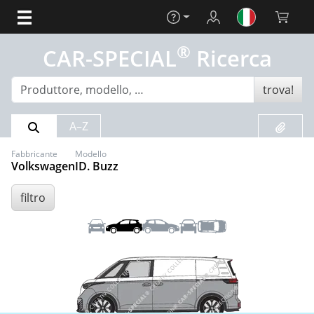
Aiuto
Login
Carrello 
®
CAR-SPECIAL
Ricerca
trova!
Risultato della ricerca
Preferit
A–Z
Fabbricante
Modello
Volkswagen
ID. Buzz
filtro
Anteriore
Sinistra
Destra
Posteriore
Tetto