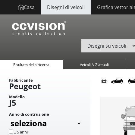
Casa
Disegni di veicoli
Grafica vettorial
Risultato della ricerca
Veicoli A-Z attuali
Fabbricante
Peugeot
Modello
J5
Anno di contruzione
± 5 anni