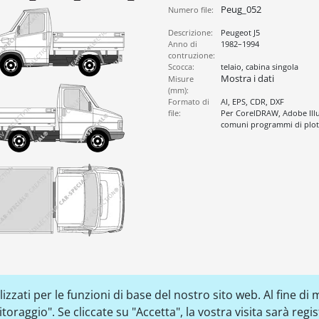
Peug_052
Numero file:
Descrizione:
Peugeot J5
Anno di
1982–1994
contruzione:
Scocca:
telaio, cabina singola
Mostra i dati
Misure
(mm):
Formato di
AI, EPS, CDR, DXF
file:
Per CorelDRAW, Adobe Illus
comuni programmi di plott
zzati per le funzioni di base del nostro sito web. Al fine di m
raggio". Se cliccate su "Accetta", la vostra visita sarà regi