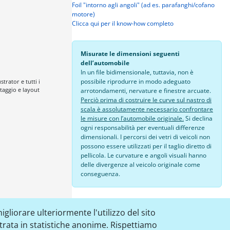
Foil "intorno agli angoli" (ad es. parafanghi/cofano
motore)
Clicca qui per il know-how completo
Misurate le dimensioni seguenti
dell’automobile
In un file bidimensionale, tuttavia, non è
possibile riprodurre in modo adeguato
trator e tutti i
aggio e layout
arrotondamenti, nervature e finestre arcuate.
Perciò prima di costruire le curve sul nastro di
scala è assolutamente necessario confrontare
le misure con l’automobile originale.
Si declina
ogni responsabilità per eventuali differenze
dimensionali. I percorsi dei vetri di veicoli non
possono essere utilizzati per il taglio diretto di
pellicola. Le curvature e angoli visuali hanno
delle divergenze al veicolo originale come
conseguenza.
24,00 €
igliorare ulteriormente l'utilizzo del sito
aggiungere al paniere
strata in statistiche anonime. Rispettiamo