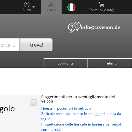
Aiuto
Login
Carrello (
)
info@ccvision.de
trova!
cerca …
confronta
Preferiti
Suggerimenti per lo sventagliamento dei
veicoli
ngolo
Finestrini posteriori in pellicola
Pellicole protettive contro le schegge di pietra da
taglio
Progettazione delle fiancate in lamiera dei veicoli
commerciali