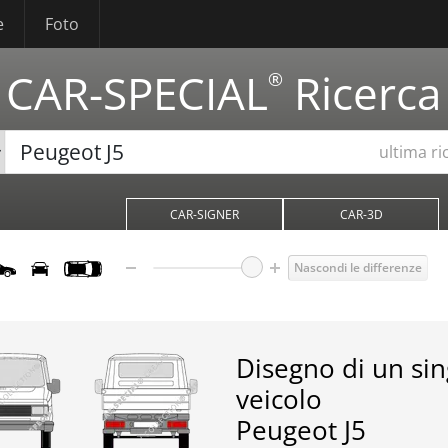
e
Foto
CAR-SPECIAL
Ricerca
®
ultima ri
CAR-SIGNER
CAR-3D
Nascondi le differenze
Disegno di un si
veicolo
Peugeot J5