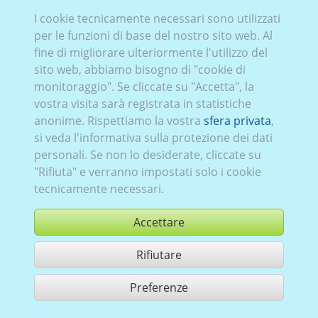
I cookie tecnicamente necessari sono utilizzati
Peug_041:
1982–1994
,
1
,
porte posteriori a battenti
,
per le funzioni di base del nostro sito web. Al
Vetrata Sinistra
lamierato
, Destra
lamierato
,
fine di migliorare ulteriormente l'utilizzo del
Posteriore
vetrato
sito web, abbiamo bisogno di "cookie di
monitoraggio". Se cliccate su "Accetta", la
vostra visita sarà registrata in statistiche
anonime. Rispettiamo la vostra
sfera privata
,
si veda l'informativa sulla protezione dei dati
personali. Se non lo desiderate, cliccate su
"Rifiuta" e verranno impostati solo i cookie
tecnicamente necessari.
Accettare
Rifiutare
comprare
Preferenze
condividi 1 risultati di ricerca
Utilizzazione in conformità ai condizioni generali di contratto,
www.ccvision.de