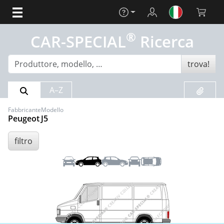
Aiuto
Login
Carrello 
®
CAR-SPECIAL
Ricerca
trova!
Risultato della ricerca
Preferit
A–Z
Fabbricante
Modello
Peugeot
J5
filtro
Anteriore
Sinistra
Destra
Posteriore
Tetto