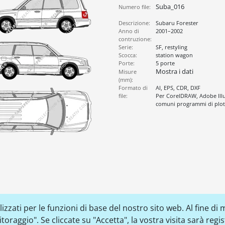
Suba_016
Numero file:
Descrizione:
Subaru Forester
Anno di
2001–2002
contruzione:
Serie:
SF, restyling
Scocca:
station wagon
Porte:
5 porte
Mostra i dati
Misure
(mm):
Formato di
AI, EPS, CDR, DXF
file:
Per CorelDRAW, Adobe Illus
comuni programmi di plott
zzati per le funzioni di base del nostro sito web. Al fine di m
raggio". Se cliccate su "Accetta", la vostra visita sarà regi