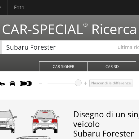
e
Foto
CAR-SPECIAL
Ricerca
®
ultima ri
CAR-SIGNER
CAR-3D
Nascondi le differenze
Disegno di un si
veicolo
Subaru Forester