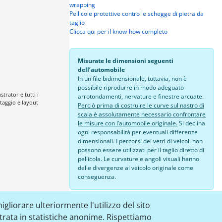
wrapping
Pellicole protettive contro le schegge di pietra da
taglio
Clicca qui per il know-how completo
Misurate le dimensioni seguenti
dell’automobile
In un file bidimensionale, tuttavia, non è
possibile riprodurre in modo adeguato
trator e tutti i
arrotondamenti, nervature e finestre arcuate.
aggio e layout
Perciò prima di costruire le curve sul nastro di
scala è assolutamente necessario confrontare
le misure con l’automobile originale.
Si declina
ogni responsabilità per eventuali differenze
dimensionali. I percorsi dei vetri di veicoli non
possono essere utilizzati per il taglio diretto di
pellicola. Le curvature e angoli visuali hanno
delle divergenze al veicolo originale come
conseguenza.
24,00 €
igliorare ulteriormente l'utilizzo del sito
strata in statistiche anonime. Rispettiamo