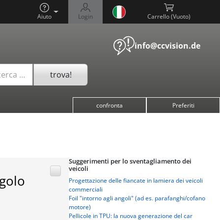
Aiuto
Login
Carrello (
)
info@ccvision.de
trova!
cerca …
confronta
Preferiti
Suggerimenti per lo sventagliamento dei
veicoli
ngolo
Progettazione delle fiancate in lamiera dei veicoli
commerciali
Foil "intorno agli angoli" (ad es. parafanghi/cofano
motore)
Pellicole in TPU: la nuova generazione del car