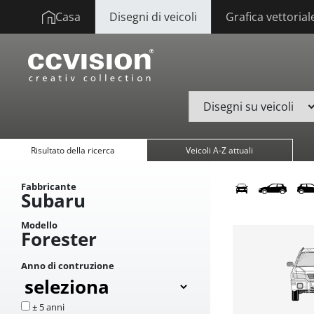
Casa
Disegni di veicoli
Grafica vettorial
Risultato della ricerca
Veicoli A-Z attuali
Fabbricante
Subaru
Modello
Forester
Anno di contruzione
± 5 anni