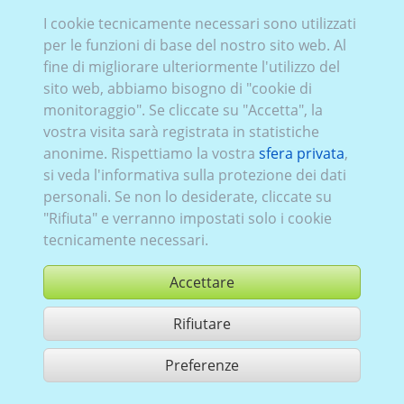
Suba_008:
1994–1999
,
5 porte
I cookie tecnicamente necessari sono utilizzati
per le funzioni di base del nostro sito web. Al
fine di migliorare ulteriormente l'utilizzo del
sito web, abbiamo bisogno di "cookie di
monitoraggio". Se cliccate su "Accetta", la
vostra visita sarà registrata in statistiche
anonime. Rispettiamo la vostra
sfera privata
,
si veda l'informativa sulla protezione dei dati
personali. Se non lo desiderate, cliccate su
"Rifiuta" e verranno impostati solo i cookie
tecnicamente necessari.
Accettare
Rifiutare
comprare
Preferenze
condividi 1 risultati di ricerca
Utilizzazione in conformità ai condizioni generali di contratto,
www.ccvision.de