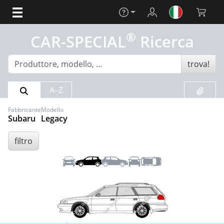
Aiuto
Login
Carrello 
®
CAR-SPECIAL
Ricerca
trova!
Risultato della ricerca
Preferit
A–Z
Fabbricante
Modello
Subaru
Legacy
filtro
Anteriore
Sinistra
Destra
Posteriore
Tetto